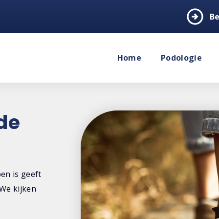
arrow_circle_right
Be
Home
Podologie
de
en is geeft
 We kijken