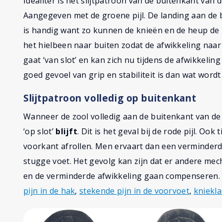
Idealiter is het slijtpatroon van de buitenkant van 
Aangegeven met de groene pijl. De landing aan de bu
is handig want zo kunnen de knieën en de heup de 
het hielbeen naar buiten zodat de afwikkeling naar
gaat ‘van slot’ en kan zich nu tijdens de afwikkel
goed gevoel van grip en stabiliteit is dan wat wordt
Slijtpatroon volledig op buitenkant
Wanneer de zool volledig aan de buitenkant van de s
‘op slot’
blijft
. Dit is het geval bij de rode pijl. Oo
voorkant afrollen. Men ervaart dan een verminder
stugge voet. Het gevolg kan zijn dat er andere me
en de verminderde afwikkeling gaan compenseren. E
pijn in de hak
,
stekende pijn in de voorvoet
,
kniekl