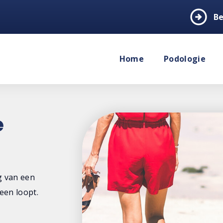
arrow_circle_right
Be
Home
Podologie
e
g van een
een loopt.