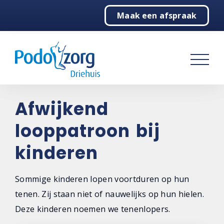
Maak een afspraak
Home
Podologie
Behandelingen
Over ons
Afwijkend
looppatroon bij
Contact
kinderen
Sommige kinderen lopen voortduren op hun
tenen. Zij staan niet of nauwelijks op hun hielen.
Deze kinderen noemen we tenenlopers.