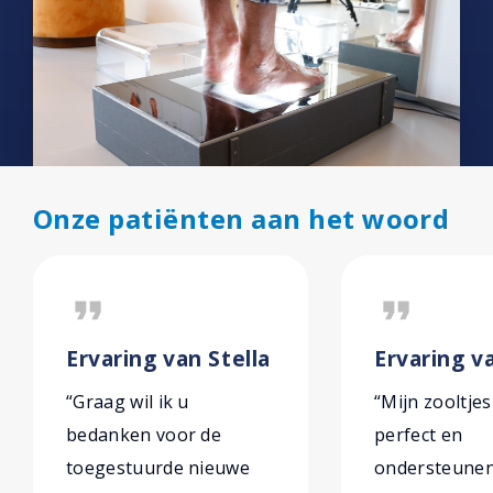
Onze patiënten aan het woord
format_quote
format_quote
Ervaring van Stella
Ervaring va
“Graag wil ik u
“Mijn zooltjes
bedanken voor de
perfect en
toegestuurde nieuwe
ondersteunen 