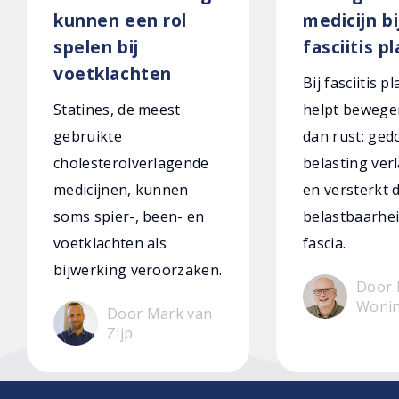
kunnen een rol
medicijn bi
spelen bij
fasciitis p
voetklachten
Bij fasciitis p
Statines, de meest
helpt bewege
gebruikte
dan rust: ged
cholesterolverlagende
belasting verl
medicijnen, kunnen
en versterkt 
soms spier-, been- en
belastbaarhei
voetklachten als
fascia.
bijwerking veroorzaken.
Door 
Woni
Door Mark van
Zijp