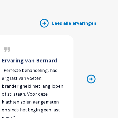
arrow_circle_right
Lees alle ervaringen
format_quote
format_quote
Ervaring van Bernard
Ervaring
“Perfecte behandeling, had
“Duidelijk 
arrow_circle_right
erg last van voeten,
doelen en 
branderigheid met lang lopen
behandelin
of stilstaan. Voor deze
gekeken da
klachten zolen aangemeten
onderligge
en sinds het begin geen last
achterhalen
meer.”