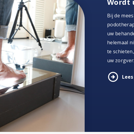
Wordt 
Bij de mees
podotherape
uw behandel
helemaal ni
te schieten
uw zorgver
arrow_circle_right
Lees