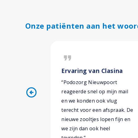
Onze patiënten aan het woor
format_quote
Ervaring van Clasina
“Podozorg Nieuwpoort
arrow_circle_left
reageerde snel op mijn mail
en we konden ook vlug
terecht voor een afspraak. De
nieuwe zooltjes lopen fijn en
we zijn dan ook heel
tevreden.”