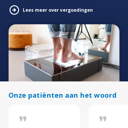
arrow_circle_right
Lees meer over vergoedingen
Onze patiënten aan het woord
format_quote
format_quote