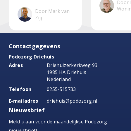
Door 
Woni
Door Mark van
Zijp
Contactgegevens
Podozorg Driehuis
Adres
Driehuizerkerkweg 93
1985 HA Driehuis
Nederland
Telefoon
0255-515733
E-mailadres
driehuis@podozorg.nl
Nieuwsbrief
Meld u aan voor de maandelijkse Podozorg
nieuwsbrief!