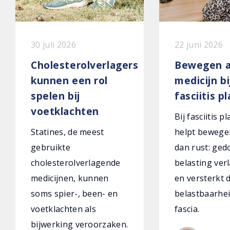
30 juli 2026
22 juni 2026
Cholesterolverlagers
Bewegen a
kunnen een rol
medicijn bi
spelen bij
fasciitis p
voetklachten
Bij fasciitis p
Statines, de meest
helpt bewege
gebruikte
dan rust: ged
cholesterolverlagende
belasting verl
medicijnen, kunnen
en versterkt 
soms spier-, been- en
belastbaarhei
voetklachten als
fascia.
bijwerking veroorzaken.