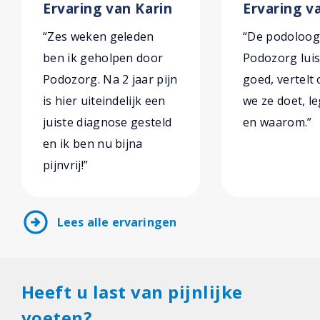
Ervaring van Karin
Ervaring v
“Zes weken geleden
“De podoloog
ben ik geholpen door
Podozorg luis
Podozorg. Na 2 jaar pijn
goed, vertelt 
is hier uiteindelijk een
we ze doet, le
juiste diagnose gesteld
en waarom.”
en ik ben nu bijna
pijnvrij!”
arrow_circle_right
Lees alle ervaringen
Heeft u last van pijnlijke
voeten?